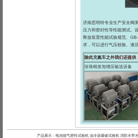
济南思明特专业生产安全阀
压力和密封性等性能测试。设备遵循
释放装置性能试验规范、GB-T1
求，可以进行气压校验、液
除此
充氮车
之外我们还提供
珍珠棉发泡增压输送设备
产品展示：
电池箱气密性试验机
油冷器爆破试验机
消防水带