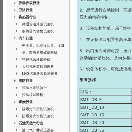
仪器仪表行业
2、易于进行自动控制，可
卫浴行业
压力的精确控制。
换热器行业
微通管道爆破试验机
3、设备结构简单，易于维护
换热器气密性试验机
汽车行业
4、在设备出口配置有高压
中冷器、机油冷却器、冷凝
5、出口压力可调可控，压
器、散热器爆破试验机
驱动油压*增压比。从而从
轮毂气密性试验机
天然气改装检测设备
6、设备体积小，可做成便
LNG汽车改装检测设备
型号选择
消防行业
消防水带试验台
型号：
消防栓试验机
SMT_DB_5
煤炭行业
SMT_DB_10
隔爆灯气密性试验机
SMT_DB_15
防爆外壳水压试验机
SMT_DB_20
石油天然气行业
SMT_DB_35
油（气）井试压设备