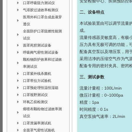
安全检验中心、疾病预防控
口罩呼吸阻力测试仪
气溶胶过滤效率检测仪
二、设备特点
医用外科口罩合成血液穿
本试验装置由可以调节流量
透仪
成。
全面防护口罩阻燃性能测
流量传感器灵敏度高，有极
试仪
压力具有无极可调的功能，
面罩死腔测试设备
配备真空泵以及增压泵，用
呼吸阀气密性测试设备
采用洁净的压缩空气作为气
颗粒物防护效果和过滤效
配备专用的密封夹具、密闭
率测试仪
口罩紫外线杀菌机
三、测试参数
口罩带拉力试验机
口罩预处理恒温恒湿箱
流量计量程：100L/min
口罩视野测试仪
微压计量程：0~1000pa
环氧乙烷检测仪
精度：1pa
熔喷布颗粒物过滤效率测
时间精度：0.1s
试仪
真空泵抽气速率：2L/min
口罩泄漏率测试机
全面罩气密性试验机