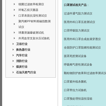
细菌过滤效率检测仪
口罩测试相关产品
：
环氧乙烷灭菌器
过滤件通气阻力测试仪
口罩表面抗湿性测试仪
聚丙烯PP材料熔融指数测
医用外科口罩压差测试仪
试仪
口罩呼吸阻力测试仪
球囊泄漏爆破测试机
外周血管支架水压试验机
医用外科口罩合成血液穿透仪
卫浴行业
全面防护口罩阻燃性能测试仪
换热器行业
汽车行业
面罩死腔测试设备
消防行业
呼吸阀气密性测试设备
煤炭行业
石油天然气行业
颗粒物防护效果和过滤效率测试
口罩紫外线杀菌机
口罩带拉力试验机
口罩预处理恒温恒湿箱