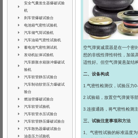
安全气囊发生器爆破试验
机
刹车管爆破试验台
电池箱气密性试验机
汽车储气筒试验机
汽车油箱气密性试验机
空气弹簧减震器是在一个密
蓄电池气密性测试机
想的非线性弹性特性，加装
发动机缸体试验机
适性好。但空气弹簧悬架结
汽车膨胀水箱脉冲爆破试
验机
二、设备构成
汽车软管静压试验台
汽车制动软管压力爆破试
1.气密性检测仪，试验压力0-
验台
2.试验箱，放置空气弹簧等
燃油管爆破试验台
汽车软管试验机
3.连接通路，将气密性检测
汽车软管水压试验台
三、试验注意事项和方法
汽车软管静压爆破试验台
汽车散热器爆破试验台
1、气密性试验的标准温度为5
油壶压力试验机