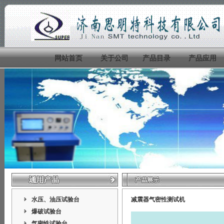
网站首页
关于公司
产品目录
产品应用
水压、油压试验台
减震器气密性测试机
爆破试验台
气密性试验台