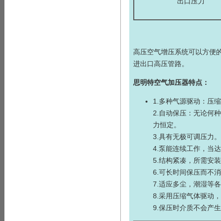
出口压力
高压
空气增压系统
可以方便
进出口高压管路。
思明特
空气加压器
特点：
1.多种气源驱动：压
2.自动保压：无论何
力恒定。
3.具有无极可调压力。
4.泵能连续工作，当
5.结构紧凑，所需安
6.可长时间保压而不
7.适应多尘，潮湿等
8.采用压缩气体驱动
9.保压时介质不会产