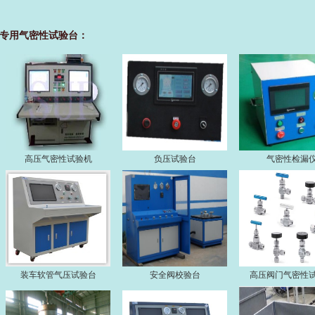
专用气密性试验台：
高压气密性试验机
负压试验台
气密性检漏
装车软管气压试验台
安全阀校验台
高压阀门气密性