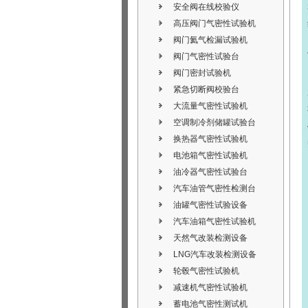
安全阀在线校验仪
高压阀门气密性试验机
阀门氦气检漏试验机
阀门气密性试验台
阀门密封试验机
紧急切断阀校验台
大流量气密性试验机
空调制冷剂储罐试验台
换热器气密性试验机
电池箱气密性试验机
油冷器气密性试验台
汽车油管气密性检测台
油罐气密性试验设备
汽车油箱气密性试验机
天然气改装检测设备
LNG汽车改装检测设备
轮毂气密性试验机
减速机气密性试验机
蓄电池气密性测试机