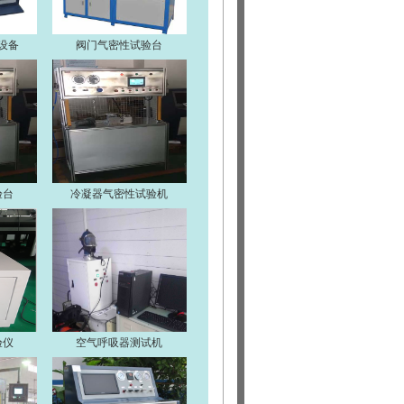
设备
阀门气密性试验台
验台
冷凝器气密性试验机
验仪
空气呼吸器测试机