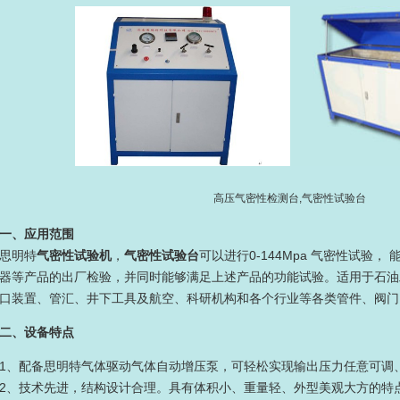
高压气密性检测台
,
气密性试验台
一、应用范围
思明特
气密性试验机
，
气密性试验台
可以进行0-144Mpa 气密性试验
器等产品的出厂检验，并同时能够满足上述产品的功能试验。适用于石油
口装置、管汇、井下工具及航空、科研机构和各个行业等各类管件、阀门
二、设备特点
1、配备思明特气体驱动
气体自动增压泵
，可轻松实现输出压力任意可调
2、技术先进，结构设计合理。具有体积小、重量轻、外型美观大方的特