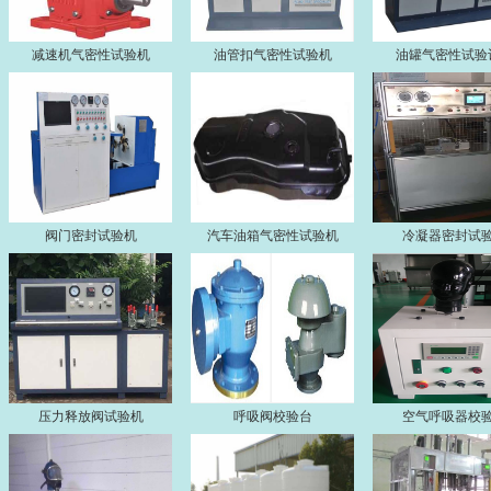
减速机气密性试验机
油管扣气密性试验机
油罐气密性试验
阀门密封试验机
汽车油箱气密性试验机
冷凝器密封试
压力释放阀试验机
呼吸阀校验台
空气呼吸器校