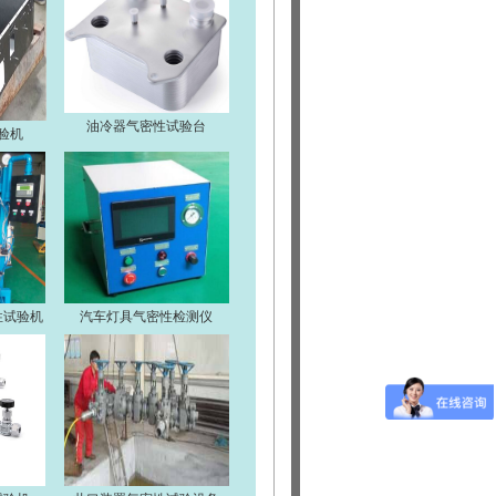
油冷器气密性试验台
验机
性试验机
汽车灯具气密性检测仪