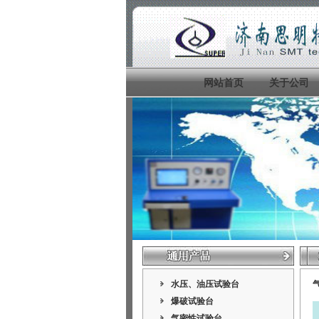
网站首页
关于公司
水压、油压试验台
爆破试验台
气密性试验台