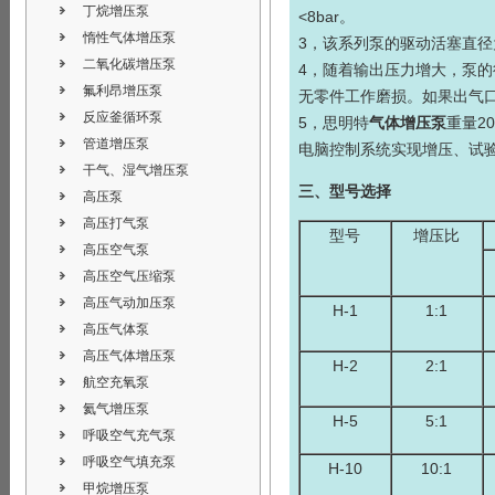
丁烷增压泵
<8bar。
惰性气体增压泵
3，该系列泵的驱动活塞直径
二氧化碳增压泵
4，随着输出压力增大，泵
氟利昂增压泵
无零件工作磨损。如果出气
反应釜循环泵
5，思明特
气体增压泵
重量2
管道增压泵
电脑控制系统实现增压、试
干气、湿气增压泵
三、型号选择
高压泵
高压打气泵
型号
增压比
高压空气泵
高压空气压缩泵
高压气动加压泵
H-1
1:1
高压气体泵
高压气体增压泵
H-2
2:1
航空充氧泵
氦气增压泵
H-5
5:1
呼吸空气充气泵
呼吸空气填充泵
H-10
10:1
甲烷增压泵