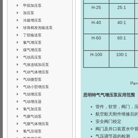
甲烷加压泵
H-25
25:1
加压泵
冷媒增压泵
H-40
40:1
珍珠棉发泡输送泵
丁烷输送泵
H-60
60:1
氯气增压泵
煤气增压泵
H-100
100:1
气动高压泵
气体连续加压泵
气动气体增压泵
气动微型泵
Pa
气动小型增压泵
气动增压泵
思明特
气气增压泵
应用范围
气动增压器
管件，软管，阀门，
氢气加压泵
航空航天附件维修后
气驱气动泵
安全阀门校定
气驱气体增压泵
阀门及井口装置水中
氢气压缩泵
气压调节器的检测