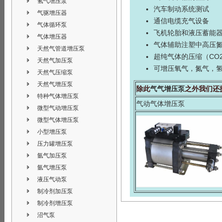
氢气增压泵
汽车制动系统测试
气驱增压器
通信电缆充气设备
气体循环泵
飞机轮胎和液压蓄能
气体增压器
气体辅助注塑中高压
天然气管道增压泵
超纯气体的压缩（CO
天然气加压泵
可增压氧气，氮气，
天然气压缩泵
天然气增压泵
除此
气气增压泵
之外我们还
特种气体增压泵
气动气体增压泵
微型气动增压泵
微型气体增压泵
小型增压泵
压力罐增压泵
氩气加压泵
氩气增压泵
液压气动泵
制冷剂加压泵
制冷剂增压泵
沼气泵