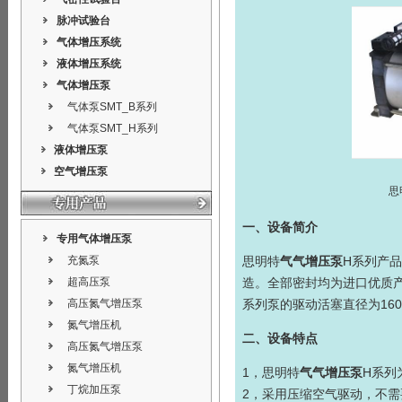
脉冲试验台
气体增压系统
液体增压系统
气体增压泵
气体泵SMT_B系列
气体泵SMT_H系列
液体增压泵
空气增压泵
思
一、设备简介
专用气体增压泵
充氮泵
思明特
气气增压泵
H系列产
超高压泵
造。全部密封均为进口优质产品
高压氮气增压泵
系列泵的驱动活塞直径为16
氮气增压机
二、设备特点
高压氮气增压泵
氮气增压机
1，思明特
气气增压泵
H系列
丁烷加压泵
2，采用压缩空气驱动，不需