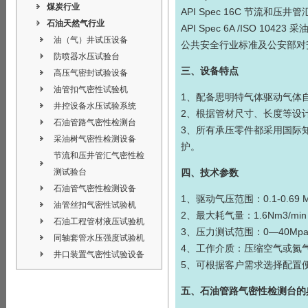
煤炭行业
API Spec 16C 节流和压井管
石油天然气行业
API Spec 6A /ISO 104
油（气）井试压设备
公共安全行业标准及公安部对
防喷器水压试验台
三、设备特点
高压气密封试验设备
油管扣气密性试验机
1、配备思明特气体驱动
气体
井控设备水压试验系统
2、根据管材尺寸、长度等设
石油管路气密性检测台
3、所有承压零件都采用国际
采油树气密性检测设备
护。
节流和压井管汇气密性检
测试验台
四、技术参数
石油管气密性检测设备
1、驱动气压范围：0.1-0.6
油管丝扣气密性试验机
2、最大耗气量：1.6Nm3/min
石油工程管材液压试验机
3、压力测试范围：0—40M
同轴套管水压强度试验机
4、工作介质：压缩空气或
井口装置气密性试验设备
5、可根据客户需求选择配置
五、
石油管路气密性检测台
的