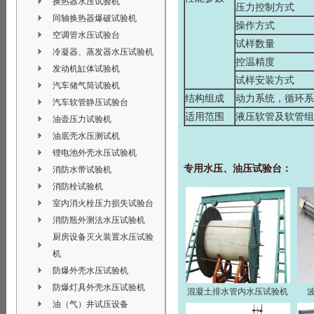
换热器水压试验机
压力控制方式
同轴换热器爆破试验机
操作方式
空调管水压试验台
试样数量
冷凝器、蒸发器水压试验机
控温精度
发动机缸体试验机
试样安装方式
汽车储气筒试验机
结构组成
动力系统，循环系
汽车软管静压试验台
适用范围
液压软管及软管组
油壶压力试验机
油底壳水压测试机
锂电池外壳水压试验机
专用水压、油压试验台：
消防水带试验机
消防栓试验机
室内消火栓压力损失试验台
消防瓶外测法水压试验机
厨房设备灭火装置水压试验
机
防爆外壳水压试验机
防爆灯具外壳水压试验机
混凝土排水管内水压试验机
油（气）井试压设备