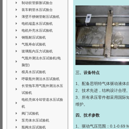
制动软管膨胀试验台
装车鹤管水压试验台
薄壁不锈钢管耐压试验机
电机端盖水压试验机
电机外壳水压试验机
钢瓶耐压试验机
气瓶寿命试验机
玻璃瓶内压力试验机
气瓶外测法水压试验机(电
脑型)
模具水压试验机
三、设备特点
呼吸瓶外测法水压试验机
1、配备思明特气体驱动
液体
长管拖车用气瓶外测法水压
2、技术先进，结构设计合理
试验机
3、所有承压零件都采用国际
电机壳体冷却管道水压试验
维护。
机
阀门试验机
四、技术参数
泵壳体水压试验机
1、驱动气压范围：0.1-0.6
瓶阀水压试验机