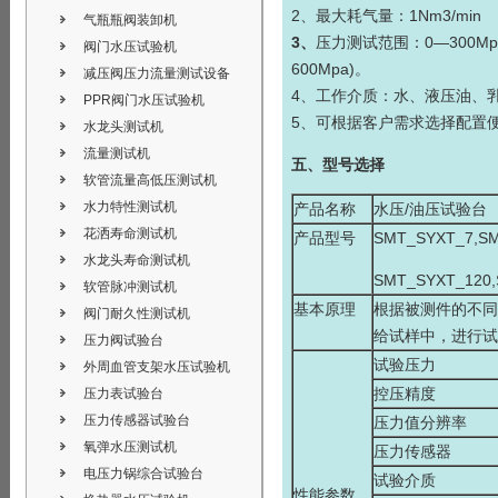
2、最大耗气量：1Nm3/min
气瓶瓶阀装卸机
3、
压力测试范围：0—300
阀门水压试验机
600Mpa)。
减压阀压力流量测试设备
4、工作介质：水、液压油
PPR阀门水压试验机
5、可根据客户需求选择配置
水龙头测试机
流量测试机
五、型号选择
软管流量高低压测试机
水力特性测试机
产品名称
水压/油压试验台
花洒寿命测试机
产品型号
SMT_SYXT_7,SM
水龙头寿命测试机
SMT_SYXT_120,
软管脉冲测试机
基本原理
根据被测件的不同
阀门耐久性测试机
给试样中，进行试
压力阀试验台
试验压力
外周血管支架水压试验机
控压精度
压力表试验台
压力传感器试验台
压力值分辨率
氧弹水压测试机
压力传感器
电压力锅综合试验台
试验介质
性能参数